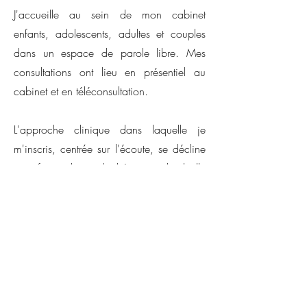
J'accueille au sein de mon cabinet
enfants, adolescents, adultes et couples
dans un espace de parole libre. Mes
consultations ont lieu en présentiel au
cabinet et en téléconsultation.
L'approche clinique dans laquelle je
m'inscris, centrée sur l'écoute, se décline
sous forme de
psychothérapie individuelle
ou
thérapie de couple
s. La durée et la
forme d’une thérapie diffèrent selon les
personnes, ainsi nous déciderons
ensemble des modalités
d'accompagnement les plus adaptées
pour vous (tarifs, fréquences, durée des
séances).